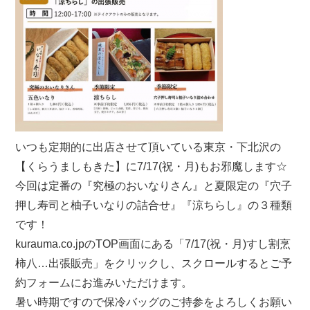
いつも定期的に出店させて頂いている東京・下北沢の
【くらうましもきた】に7/17(祝・月)もお邪魔します☆
今回は定番の『究極のおいなりさん』と夏限定の『穴子
押し寿司と柚子いなりの詰合せ』『涼ちらし』の３種類
です！
kurauma.co.jpのTOP画面にある「7/17(祝・月)すし割烹
柿八…出張販売」をクリックし、スクロールするとご予
約フォームにお進みいただけます。
暑い時期ですので保冷バッグのご持参をよろしくお願い